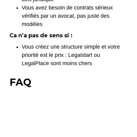
Vous avez besoin de contrats sérieux
vérifiés par un avocat, pas juste des
modèles
Ca n’a pas de sens si :
Vous créez une structure simple et votre
priorité est le prix : Legalstart ou
LegalPlace sont moins chers
FAQ
Captain Contrat est-il fiable
pour créer une SASU ?
Oui. Captain Contrat fait intervenir des
Quelle différence entre
avocats vérificateurs dans le processus.