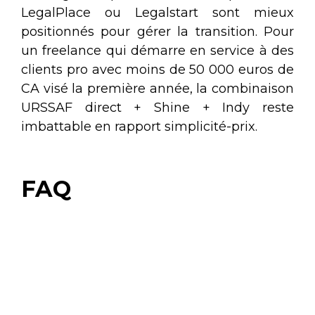
LegalPlace ou Legalstart sont mieux
positionnés pour gérer la transition. Pour
un freelance qui démarre en service à des
clients pro avec moins de 50 000 euros de
CA visé la première année, la combinaison
URSSAF direct + Shine + Indy reste
imbattable en rapport simplicité-prix.
FAQ
Combien coûte la création
d'une auto-entreprise ?
La création est 100% gratuite sur le site
Faut-il passer par un service
officiel autoentrepreneur.urssaf.fr. Les