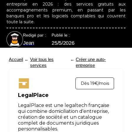
entreprise en 2026 : des services gratuits aux
accompagnements premium, en passant par les
banques pro et les logiciels comptables qui couvrent
toute la suite.
Redigé par :
Publié le :
Jean
25/5/2026
Accueil
Voir tous les
Créer une auto-
←
←
services
entreprise
Dès 19€/mois
LegalPlace
LegalPlace est une legaltech française
qui combine domiciliation d'entreprise,
création de société et un catalogue
complet de documents juridiques
personnalisables.