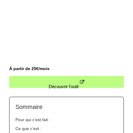
objectifs. Si vous avez besoin d’un avis
personnalisé ou d’un coup de pouce pour
sélectionner la solution la plus adaptée,
contactez-nous
: on vous aide à faire le
bon choix, sans jargon et sans perte de
temps.
Nous contacter
À partir de 25€/mois
Découvrir l'outil
Sommaire
Pour qui c’est fait :
Ce que c’est :