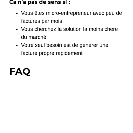
Ca n’a pas de sens si :
Vous êtes micro-entrepreneur avec peu de
factures par mois
Vous cherchez la solution la moins chère
du marché
Votre seul besoin est de générer une
facture propre rapidement
FAQ
Pennylane est-il fait pour les
micro-entrepreneurs ?
Pennylane fonctionne pour les micro-
Pennylane remplace-t-il un
entrepreneurs, mais son plein potentiel
s’exprime en société (SASU, EURL). Pour
expert-comptable ?