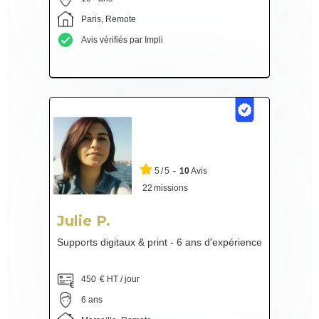
Paris, Remote
Avis vérifiés par Impli
5
/
5
-
10
Avis
22
missions
Julie P.
Supports digitaux & print - 6 ans d'expérience
450
€ HT / jour
6 ans