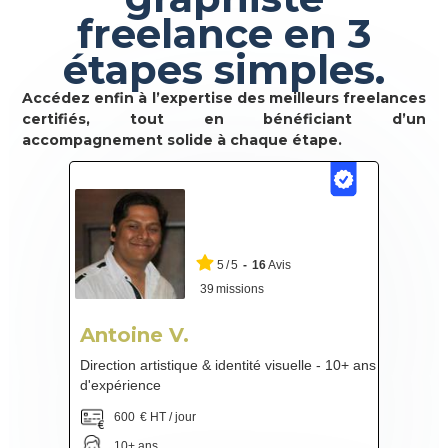
freelance en 3
étapes simples.
Accédez enfin à l’expertise des meilleurs freelances
certifiés, tout en bénéficiant d’un
accompagnement solide à chaque étape.
5
/
5
-
16
Avis
39
missions
Antoine V.
Direction artistique & identité visuelle - 10+ ans
d'expérience
600
€ HT / jour
10+ ans