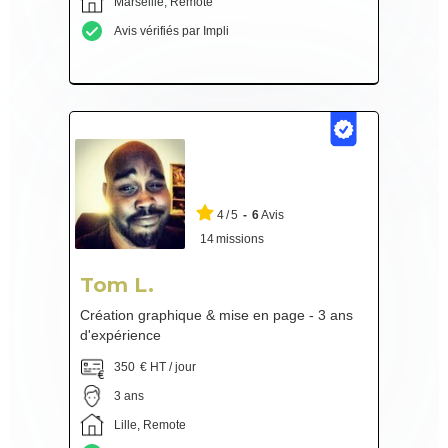
Marseille, Remote
Avis vérifiés par Impli
4
/
5
-
6
Avis
14
missions
Tom L.
Création graphique & mise en page - 3 ans
d'expérience
350
€ HT / jour
3 ans
Lille, Remote