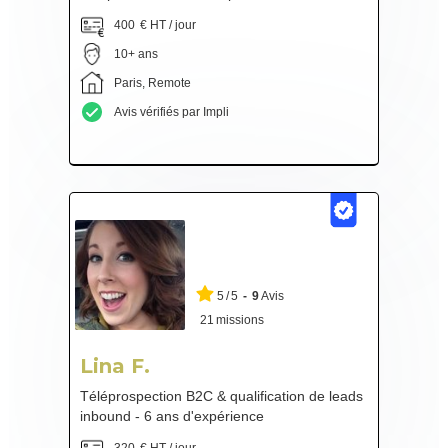
400
€ HT / jour
10+ ans
Paris, Remote
Avis vérifiés par Impli
5
/
5
-
9
Avis
21
missions
Lina F.
Téléprospection B2C & qualification de leads
inbound - 6 ans d'expérience