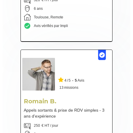
320
€ HT / jour
6 ans
Toulouse, Remote
Avis vérifiés par Impli
4
/
5
-
5
Avis
13
missions
Romain B.
Appels sortants & prise de RDV simples - 3
ans d'expérience
250
€ HT / jour