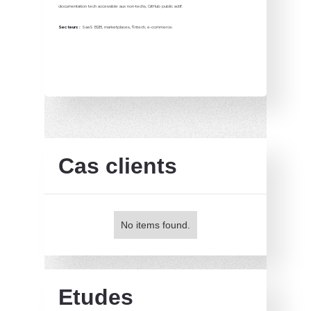
documentation tech accessible aux non-techs, GitHub public actif.
Secteurs :
SaaS B2B, marketplaces, fintech, e-commerce.
Cas clients
No items found.
Etudes