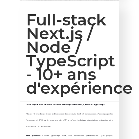
Full-stack
Next.js /
Node /
TypeScript
- 10+ ans
d'expérience
Développeur web full-stack freelance senior spécialisé Next.js, Node et TypeScript.
Plus de 10 ans d'expérience à développer des produits SaaS et marketplaces. J'accompagne les
fondateurs et CTO sur le lancement de MVP, la refonte technique d'applications existantes et la
structuration de l'architecture.
Mon approche :
code TypeScript strict, tests automatisés systématiques, CI/CD propre,