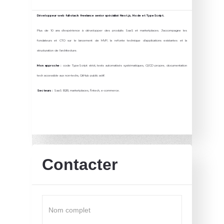
Développeur web full-stack freelance senior spécialisé Next.js, Node et TypeScript.
Plus de 10 ans d'expérience à développer des produits SaaS et marketplaces. J'accompagne les
fondateurs et CTO sur le lancement de MVP, la refonte technique d'applications existantes et la
structuration de l'architecture.
Mon approche :
code TypeScript strict, tests automatisés systématiques, CI/CD propre, documentation
tech accessible aux non-techs, GitHub public actif.
Secteurs :
SaaS B2B, marketplaces, fintech, e-commerce.
Contacter