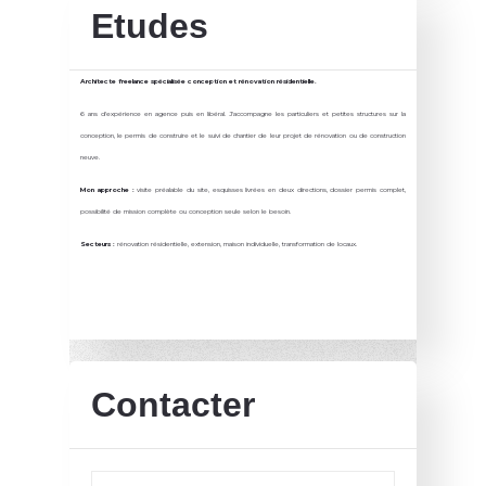
Etudes
Architecte freelance spécialisée conception et rénovation résidentielle.
6 ans d'expérience en agence puis en libéral. J'accompagne les particuliers et petites structures sur la
conception, le permis de construire et le suivi de chantier de leur projet de rénovation ou de construction
neuve.
Mon approche :
visite préalable du site, esquisses livrées en deux directions, dossier permis complet,
possibilité de mission complète ou conception seule selon le besoin.
Secteurs :
rénovation résidentielle, extension, maison individuelle, transformation de locaux.
Contacter