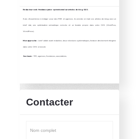
Rédacteur web freelance junior opérationnel sur articles de blog SEO.
3 ans d'expérience à rédiger pour des PME et agences. Je prends en main vos articles de blog avec un
brief clair, une optimisation sémantique correcte et un livrable propre dans votre CMS (Webflow,
WordPress).
Mon approche :
brief validé avant rédaction, deux relectures systématiques, livraison directement intégrée
dans votre CMS si besoin.
Secteurs :
TPE, agences, freelances, associations.
Contacter