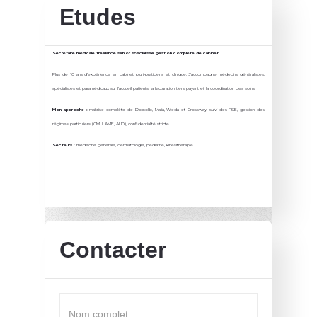
Etudes
Secrétaire médicale freelance senior spécialisée gestion complète de cabinet.
Plus de 10 ans d'expérience en cabinet pluri-praticiens et clinique. J'accompagne médecins généralistes,
spécialistes et paramédicaux sur l'accueil patients, la facturation tiers payant et la coordination des soins.
Mon approche :
maîtrise complète de Doctolib, Maiia, Weda et Crossway, suivi des FSE, gestion des
régimes particuliers (CMU, AME, ALD), confidentialité stricte.
Secteurs :
médecine générale, dermatologie, pédiatrie, kinésithérapie.
Contacter