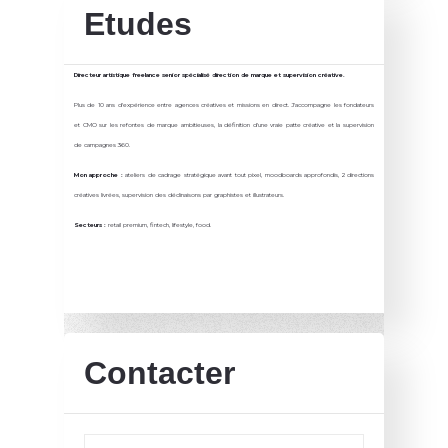
Etudes
Directeur artistique freelance senior spécialisé direction de marque et supervision créative.
Plus de 10 ans d'expérience entre agences créatives et missions en direct. J'accompagne les fondateurs
et CMO sur les refontes de marque ambitieuses, la définition d'une vraie patte créative et la supervision
de campagnes 360.
Mon approche :
ateliers de cadrage stratégique avant tout pixel, moodboards approfondis, 2 directions
créatives livrées, supervision des déclinaisons par graphistes et illustrateurs.
Secteurs :
retail premium, fintech, lifestyle, food.
Contacter