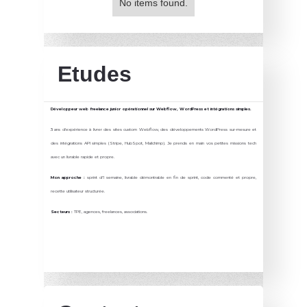
No items found.
Etudes
Développeur web freelance junior opérationnel sur Webflow, WordPress et intégrations simples.
3 ans d'expérience à livrer des sites custom Webflow, des développements WordPress sur-mesure et
des intégrations API simples (Stripe, HubSpot, Mailchimp). Je prends en main vos petites missions tech
avec un livrable rapide et propre.
Mon approche :
sprint d'1 semaine, livrable démontrable en fin de sprint, code commenté et propre,
recette utilisateur structurée.
Secteurs :
TPE, agences, freelances, associations.